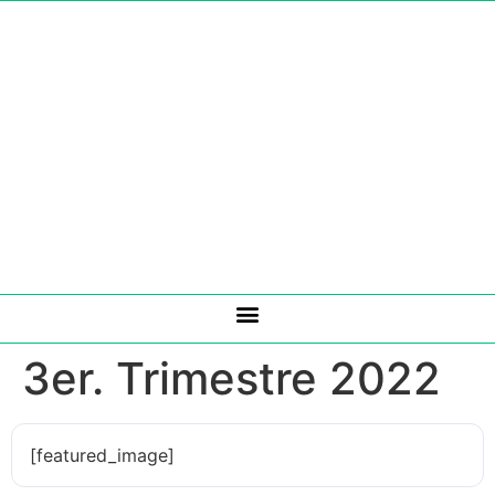
Negofin S.A.E.C.A.
3er. Trimestre 2022
[featured_image]