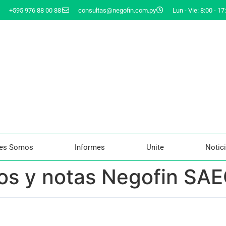
+595 976 88 00 88
consultas@negofin.com.py
Lun - Vie: 8:00 - 17
nes Somos
Informes
Unite
Notic
ros y notas Negofin S