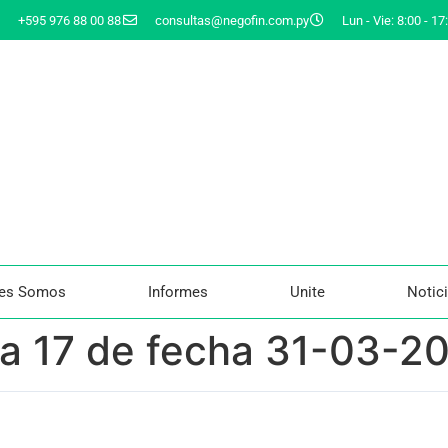
+595 976 88 00 88
consultas@negofin.com.py
Lun - Vie: 8:00 - 17
nes Somos
Informes
Unite
Notic
ta 17 de fecha 31-03-2